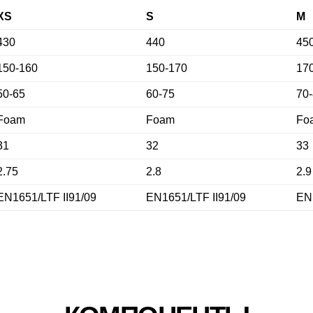
XS
S
M
430
440
45
150-160
150-170
17
50-65
60-75
70
Foam
Foam
Fo
31
32
33
2.75
2.8
2.9
EN1651/LTF II91/09
EN1651/LTF II91/09
EN1