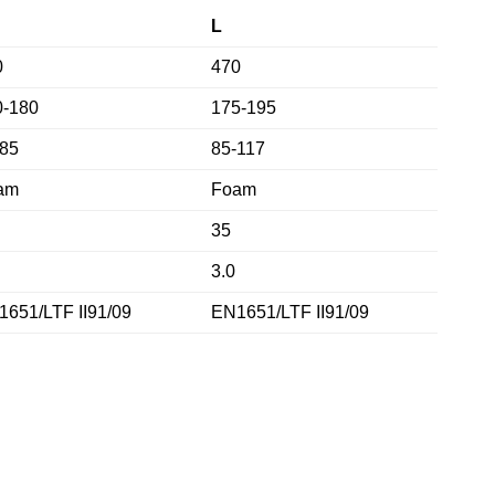
L
0
470
0-180
175-195
-85
85-117
am
Foam
35
3.0
651/LTF II91/09
EN1651/LTF II91/09