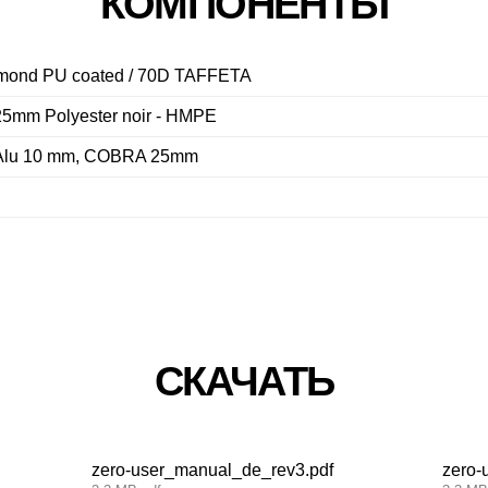
КОМПОНЕНТЫ
amond PU coated / 70D TAFFETA
5mm Polyester noir - HMPE
e Alu 10 mm, COBRA 25mm
СКАЧАТЬ
zero-user_manual_de_rev3.pdf
zero-