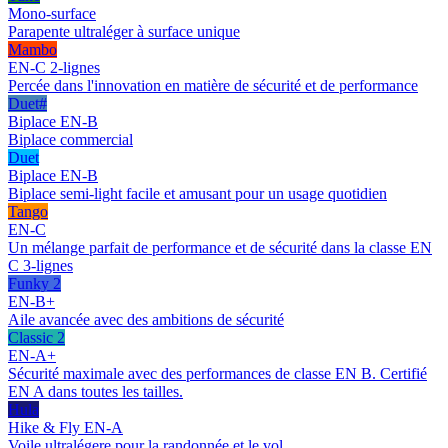
Mono-surface
Parapente ultraléger à surface unique
Mambo
EN-C 2-lignes
Percée dans l'innovation en matière de sécurité et de performance
Duet#
Biplace EN-B
Biplace commercial
Duet
Biplace EN-B
Biplace semi-light facile et amusant pour un usage quotidien
Tango
EN-C
Un mélange parfait de performance et de sécurité dans la classe EN
C 3-lignes
Funky 2
EN-B+
Aile avancée avec des ambitions de sécurité
Classic 2
EN-A+
Sécurité maximale avec des performances de classe EN B. Certifié
EN A dans toutes les tailles.
Hula
Hike & Fly EN-A
Voile ultralégere pour la randonnée et le vol