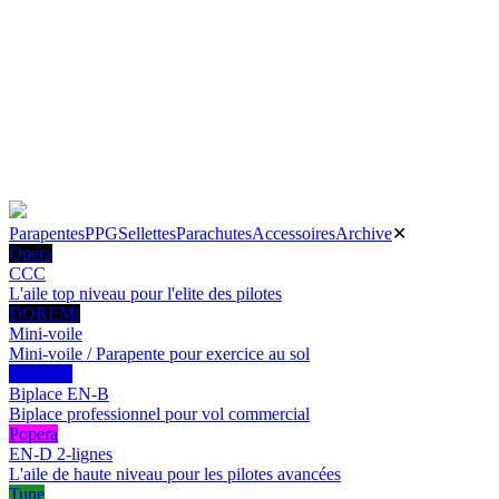
Parapentes
PPG
Sellettes
Parachutes
Accessoires
Archive
✕
Opera
CCC
L'aile top niveau pour l'elite des pilotes
DOREMI
Mini-voile
Mini-voile / Parapente pour exercice au sol
Duet Pro
Biplace EN-B
Biplace professionnel pour vol commercial
Popera
EN-D 2-lignes
L'aile de haute niveau pour les pilotes avancées
Tune