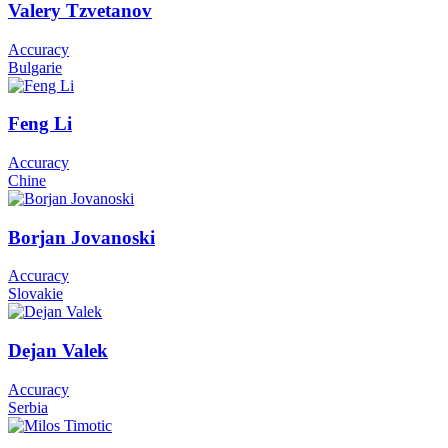
Valery Tzvetanov
Accuracy
Bulgarie
Feng Li
Accuracy
Chine
Borjan Jovanoski
Accuracy
Slovakie
Dejan Valek
Accuracy
Serbia