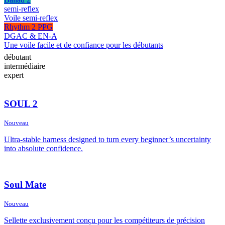
semi-reflex
Voile semi-reflex
Rhythm 2 PPG
DGAC & EN-A
Une voile facile et de confiance pour les débutants
débutant
intermédiaire
expert
SOUL 2
Nouveau
Ultra-stable harness designed to turn every beginner’s uncertainty
into absolute confidence.
Soul Mate
Nouveau
Sellette exclusivement conçu pour les compétiteurs de précision