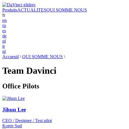
Produits
ACTUALITES
QUI SOMME NOUS
fr
en
ru
es
de
pl
tr
nl
Accueuil
\
QUI SOMME NOUS
\
Team Davinci
Office Pilots
Jihun Lee
CEO / Designer / Test pilot
Koree Sud