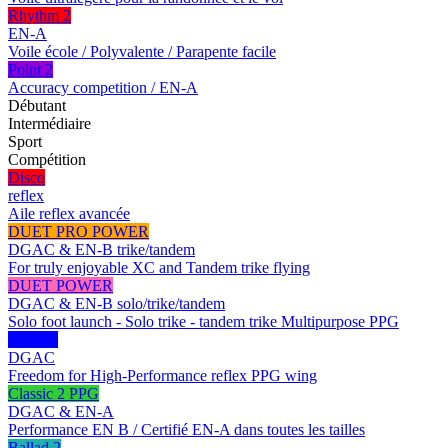
Rhythm 2
EN-A
Voile école / Polyvalente / Parapente facile
Point 2
Accuracy competition / EN-A
Débutant
Intermédiaire
Sport
Compétition
Disco
reflex
Aile reflex avancée
DUET PRO POWER
DGAC & EN-B trike/tandem
For truly enjoyable XC and Tandem trike flying
DUET POWER
DGAC & EN-B solo/trike/tandem
Solo foot launch - Solo trike - tandem trike Multipurpose PPG
JAZZ 2
DGAC
Freedom for High-Performance reflex PPG wing
Classic 2 PPG
DGAC & EN-A
Performance EN B / Certifié EN-A dans toutes les tailles
Ballad 2