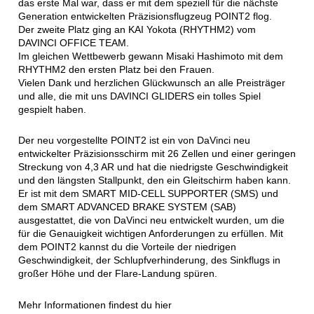
das erste Mal war, dass er mit dem speziell für die nächste
Generation entwickelten Präzisionsflugzeug POINT2 flog.
Der zweite Platz ging an KAI Yokota (RHYTHM2) vom
DAVINCI OFFICE TEAM.
Im gleichen Wettbewerb gewann Misaki Hashimoto mit dem
RHYTHM2 den ersten Platz bei den Frauen.
Vielen Dank und herzlichen Glückwunsch an alle Preisträger
und alle, die mit uns DAVINCI GLIDERS ein tolles Spiel
gespielt haben.
Der neu vorgestellte POINT2 ist ein von DaVinci neu
entwickelter Präzisionsschirm mit 26 Zellen und einer geringen
Streckung von 4,3 AR und hat die niedrigste Geschwindigkeit
und den längsten Stallpunkt, den ein Gleitschirm haben kann.
Er ist mit dem SMART MID-CELL SUPPORTER (SMS) und
dem SMART ADVANCED BRAKE SYSTEM (SAB)
ausgestattet, die von DaVinci neu entwickelt wurden, um die
für die Genauigkeit wichtigen Anforderungen zu erfüllen. Mit
dem POINT2 kannst du die Vorteile der niedrigen
Geschwindigkeit, der Schlupfverhinderung, des Sinkflugs in
großer Höhe und der Flare-Landung spüren.
Mehr Informationen findest du hier