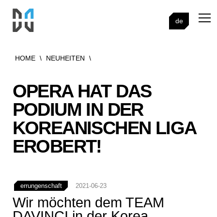
de
HOME
\
NEUHEITEN
\
OPERA HAT DAS
PODIUM IN DER
KOREANISCHEN LIGA
EROBERT!
errungenschaft
2021-06-23
Wir möchten dem TEAM
DAVINCI in der Korea