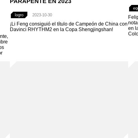
PARAPENTE EN 2023
eq
logro
2023-10-30
Feli
nota
¡Li Feng consiguió el título de Campeón de China con
en l
Davinci RHYTHM2 en la Copa Shengjingshan!
Colo
nte,
ubre
os
or