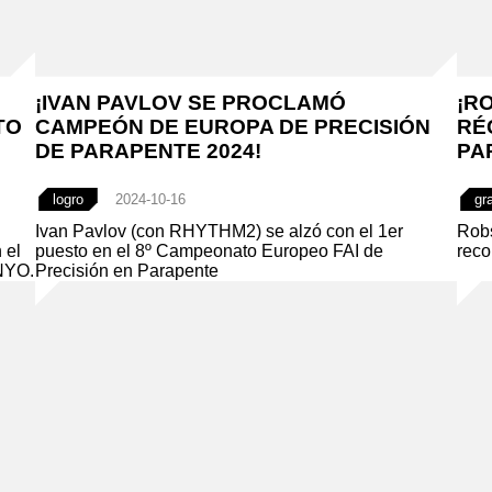
¡IVAN PAVLOV SE PROCLAMÓ
¡R
TO
CAMPEÓN DE EUROPA DE PRECISIÓN
RÉ
DE PARAPENTE 2024!
PA
logro
2024-10-16
gr
Ivan Pavlov (con RHYTHM2) se alzó con el 1er
Robs
 el
puesto en el 8º Campeonato Europeo FAI de
reco
NYO.
Precisión en Parapente