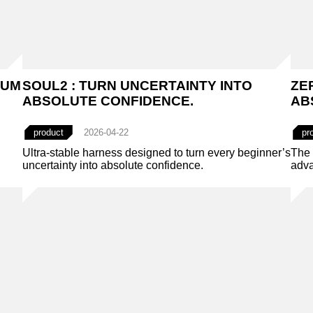
IUM
SOUL2 : TURN UNCERTAINTY INTO
ZE
ABSOLUTE CONFIDENCE.
AB
product
2026-04-22
pr
Ultra-stable harness designed to turn every beginner’s
The 
uncertainty into absolute confidence.
adva