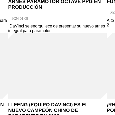
ARNÉS PARAMOTOR OCTAVE PPG EN
FU
PRODUCCIÓN
202
2024-01-08
para
Alto
2
¡DaVinci se enorgullece de presentar su nuevo arnés
integral para paramotor!
EN
LI FENG (EQUIPO DAVINCI) ES EL
¡R
NUEVO CAMPEÓN CHINO DE
PO