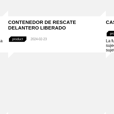
CONTENEDOR DE RESCATE
CA
DELANTERO LIBERADO
pr
product
2024-02-23
la
La f
suje
sujet