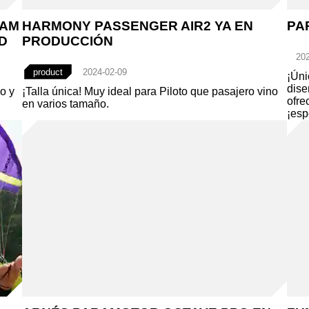
EAM
HARMONY PASSENGER AIR2 YA EN
PA
D
PRODUCCIÓN
202
product
2024-02-09
¡Úni
dise
o y
¡Talla única! Muy ideal para Piloto que pasajero vino
ofre
en varios tamaño.
¡esp