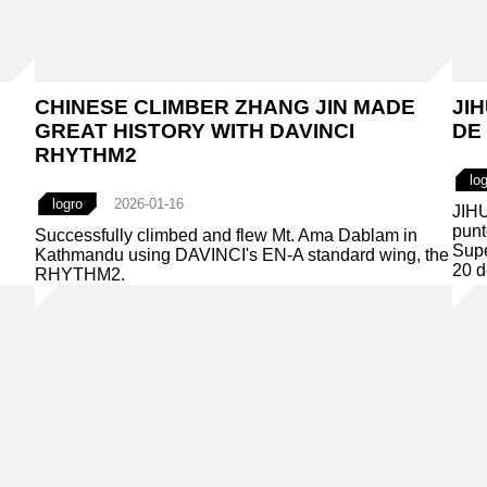
CHINESE CLIMBER ZHANG JIN MADE
JI
GREAT HISTORY WITH DAVINCI
DE
RHYTHM2
lo
logro
2026-01-16
JIHU
punt
Successfully climbed and flew Mt. Ama Dablam in
Supe
Kathmandu using DAVINCI's EN-A standard wing, the
20 d
RHYTHM2.